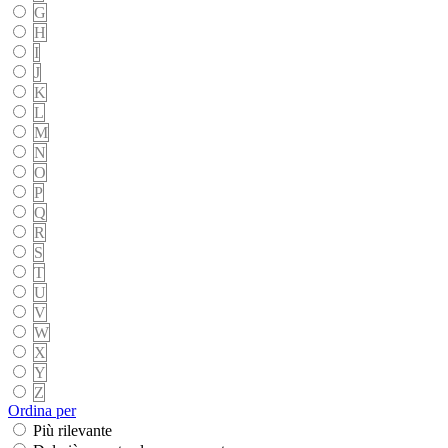
G
H
I
J
K
L
M
N
O
P
Q
R
S
T
U
V
W
X
Y
Z
Ordina per
Più rilevante