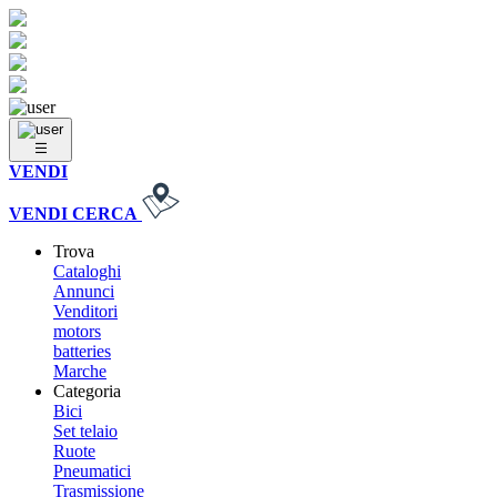
VENDI
VENDI
CERCA
Trova
Cataloghi
Annunci
Venditori
motors
batteries
Marche
Categoria
Bici
Set telaio
Ruote
Pneumatici
Trasmissione