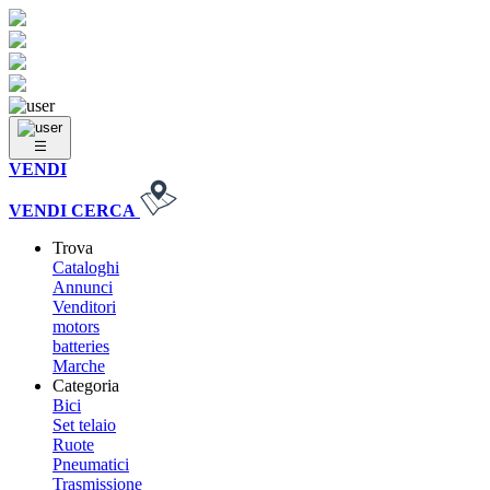
VENDI
VENDI
CERCA
Trova
Cataloghi
Annunci
Venditori
motors
batteries
Marche
Categoria
Bici
Set telaio
Ruote
Pneumatici
Trasmissione