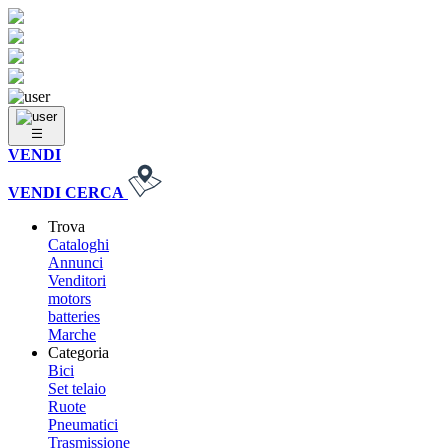
VENDI
VENDI
CERCA
Trova
Cataloghi
Annunci
Venditori
motors
batteries
Marche
Categoria
Bici
Set telaio
Ruote
Pneumatici
Trasmissione