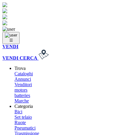
VENDI
VENDI
CERCA
Trova
Cataloghi
Annunci
Venditori
motors
batteries
Marche
Categoria
Bici
Set telaio
Ruote
Pneumatici
Trasmissione