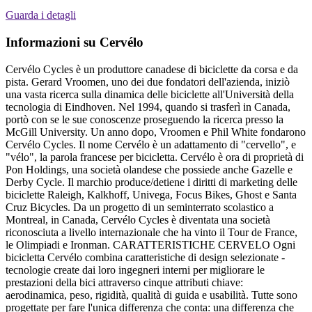
Guarda i detagli
Informazioni su Cervélo
Cervélo Cycles è un produttore canadese di biciclette da corsa e da
pista. Gerard Vroomen, uno dei due fondatori dell'azienda, iniziò
una vasta ricerca sulla dinamica delle biciclette all'Università della
tecnologia di Eindhoven. Nel 1994, quando si trasferì in Canada,
portò con se le sue conoscenze proseguendo la ricerca presso la
McGill University. Un anno dopo, Vroomen e Phil White fondarono
Cervélo Cycles. Il nome Cervélo è un adattamento di "cervello", e
"vélo", la parola francese per bicicletta. Cervélo è ora di proprietà di
Pon Holdings, una società olandese che possiede anche Gazelle e
Derby Cycle. Il marchio produce/detiene i diritti di marketing delle
biciclette Raleigh, Kalkhoff, Univega, Focus Bikes, Ghost e Santa
Cruz Bicycles. Da un progetto di un seminterrato scolastico a
Montreal, in Canada, Cervélo Cycles è diventata una società
riconosciuta a livello internazionale che ha vinto il Tour de France,
le Olimpiadi e Ironman. CARATTERISTICHE CERVELO Ogni
bicicletta Cervélo combina caratteristiche di design selezionate -
tecnologie create dai loro ingegneri interni per migliorare le
prestazioni della bici attraverso cinque attributi chiave:
aerodinamica, peso, rigidità, qualità di guida e usabilità. Tutte sono
progettate per fare l'unica differenza che conta: una differenza che