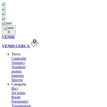
VENDI
VENDI
CERCA
Trova
Cataloghi
Annunci
Venditori
motors
batteries
Marche
Categoria
Bici
Set telaio
Ruote
Pneumatici
Trasmissione