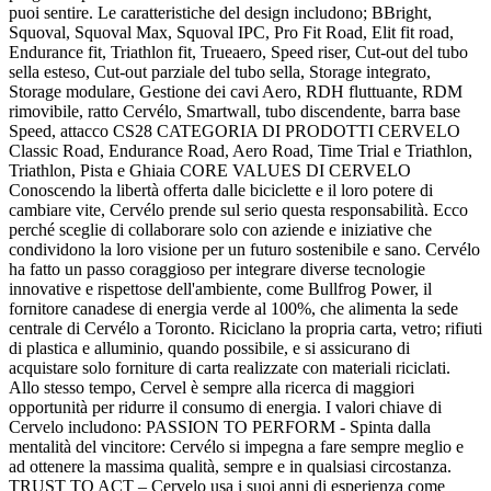
puoi sentire. Le caratteristiche del design includono; BBright,
Squoval, Squoval Max, Squoval IPC, Pro Fit Road, Elit fit road,
Endurance fit, Triathlon fit, Trueaero, Speed ​​riser, Cut-out del tubo
sella esteso, Cut-out parziale del tubo sella, Storage integrato,
Storage modulare, Gestione dei cavi Aero, RDH fluttuante, RDM
rimovibile, ratto Cervélo, Smartwall, tubo discendente, barra base
Speed, attacco CS28 CATEGORIA DI PRODOTTI CERVELO
Classic Road, Endurance Road, Aero Road, Time Trial e Triathlon,
Triathlon, Pista e Ghiaia CORE VALUES DI CERVELO
Conoscendo la libertà offerta dalle biciclette e il loro potere di
cambiare vite, Cervélo prende sul serio questa responsabilità. Ecco
perché sceglie di collaborare solo con aziende e iniziative che
condividono la loro visione per un futuro sostenibile e sano. Cervélo
ha fatto un passo coraggioso per integrare diverse tecnologie
innovative e rispettose dell'ambiente, come Bullfrog Power, il
fornitore canadese di energia verde al 100%, che alimenta la sede
centrale di Cervélo a Toronto. Riciclano la propria carta, vetro; rifiuti
di plastica e alluminio, quando possibile, e si assicurano di
acquistare solo forniture di carta realizzate con materiali riciclati.
Allo stesso tempo, Cervel è sempre alla ricerca di maggiori
opportunità per ridurre il consumo di energia. I valori chiave di
Cervelo includono: PASSION TO PERFORM - Spinta dalla
mentalità del vincitore: Cervélo si impegna a fare sempre meglio e
ad ottenere la massima qualità, sempre e in qualsiasi circostanza.
TRUST TO ACT – Cervelo usa i suoi anni di esperienza come