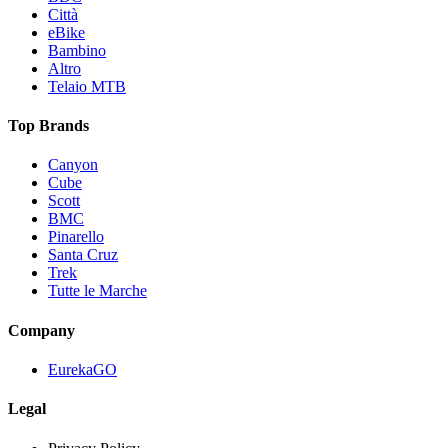
Città
eBike
Bambino
Altro
Telaio MTB
Top Brands
Canyon
Cube
Scott
BMC
Pinarello
Santa Cruz
Trek
Tutte le Marche
Company
EurekaGO
Legal