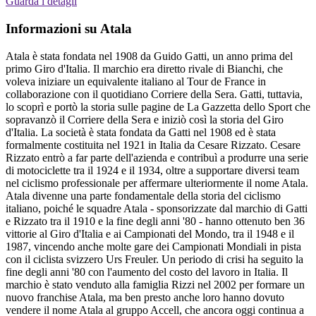
Guarda i detagli
Informazioni su Atala
Atala è stata fondata nel 1908 da Guido Gatti, un anno prima del
primo Giro d'Italia. Il marchio era diretto rivale di Bianchi, che
voleva iniziare un equivalente italiano al Tour de France in
collaborazione con il quotidiano Corriere della Sera. Gatti, tuttavia,
lo scoprì e portò la storia sulle pagine de La Gazzetta dello Sport che
sopravanzò il Corriere della Sera e iniziò così la storia del Giro
d'Italia. La società è stata fondata da Gatti nel 1908 ed è stata
formalmente costituita nel 1921 in Italia da Cesare Rizzato. Cesare
Rizzato entrò a far parte dell'azienda e contribuì a produrre una serie
di motociclette tra il 1924 e il 1934, oltre a supportare diversi team
nel ciclismo professionale per affermare ulteriormente il nome Atala.
Atala divenne una parte fondamentale della storia del ciclismo
italiano, poiché le squadre Atala - sponsorizzate dal marchio di Gatti
e Rizzato tra il 1910 e la fine degli anni '80 - hanno ottenuto ben 36
vittorie al Giro d'Italia e ai Campionati del Mondo, tra il 1948 e il
1987, vincendo anche molte gare dei Campionati Mondiali in pista
con il ciclista svizzero Urs Freuler. Un periodo di crisi ha seguito la
fine degli anni '80 con l'aumento del costo del lavoro in Italia. Il
marchio è stato venduto alla famiglia Rizzi nel 2002 per formare un
nuovo franchise Atala, ma ben presto anche loro hanno dovuto
vendere il nome Atala al gruppo Accell, che ancora oggi continua a