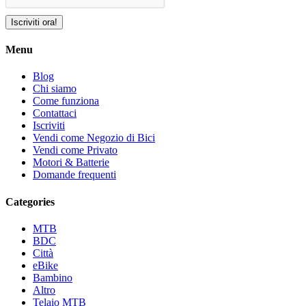
Iscriviti ora!
Menu
Blog
Chi siamo
Come funziona
Contattaci
Iscriviti
Vendi come Negozio di Bici
Vendi come Privato
Motori & Batterie
Domande frequenti
Categories
MTB
BDC
Città
eBike
Bambino
Altro
Telaio MTB