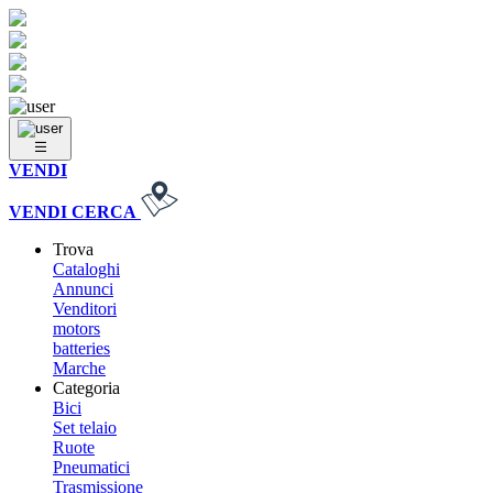
VENDI
VENDI
CERCA
Trova
Cataloghi
Annunci
Venditori
motors
batteries
Marche
Categoria
Bici
Set telaio
Ruote
Pneumatici
Trasmissione