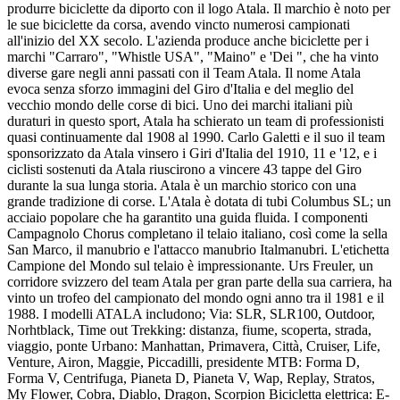
produrre biciclette da diporto con il logo Atala. Il marchio è noto per
le sue biciclette da corsa, avendo vincto numerosi campionati
all'inizio del XX secolo. L'azienda produce anche biciclette per i
marchi "Carraro", "Whistle USA", "Maino" e 'Dei ", che ha vinto
diverse gare negli anni passati con il Team Atala. Il nome Atala
evoca senza sforzo immagini del Giro d'Italia e del meglio del
vecchio mondo delle corse di bici. Uno dei marchi italiani più
duraturi in questo sport, Atala ha schierato un team di professionisti
quasi continuamente dal 1908 al 1990. Carlo Galetti e il suo il team
sponsorizzato da Atala vinsero i Giri d'Italia del 1910, 11 e '12, e i
ciclisti sostenuti da Atala riuscirono a vincere 43 tappe del Giro
durante la sua lunga storia. Atala è un marchio storico con una
grande tradizione di corse. L'Atala è dotata di tubi Columbus SL; un
acciaio popolare che ha garantito una guida fluida. I componenti
Campagnolo Chorus completano il telaio italiano, così come la sella
San Marco, il manubrio e l'attacco manubrio Italmanubri. L'etichetta
Campione del Mondo sul telaio è impressionante. Urs Freuler, un
corridore svizzero del team Atala per gran parte della sua carriera, ha
vinto un trofeo del campionato del mondo ogni anno tra il 1981 e il
1988. I modelli ATALA includono; Via: SLR, SLR100, Outdoor,
Norhtblack, Time out Trekking: distanza, fiume, scoperta, strada,
viaggio, ponte Urbano: Manhattan, Primavera, Città, Cruiser, Life,
Venture, Airon, Maggie, Piccadilli, presidente MTB: Forma D,
Forma V, Centrifuga, Pianeta D, Pianeta V, Wap, Replay, Stratos,
My Flower, Cobra, Diablo, Dragon, Scorpion Bicicletta elettrica: E-