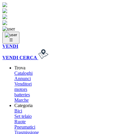
VENDI
VENDI
CERCA
Trova
Cataloghi
Annunci
Venditori
motors
batteries
Marche
Categoria
Bici
Set telaio
Ruote
Pneumatici
Trasmissione