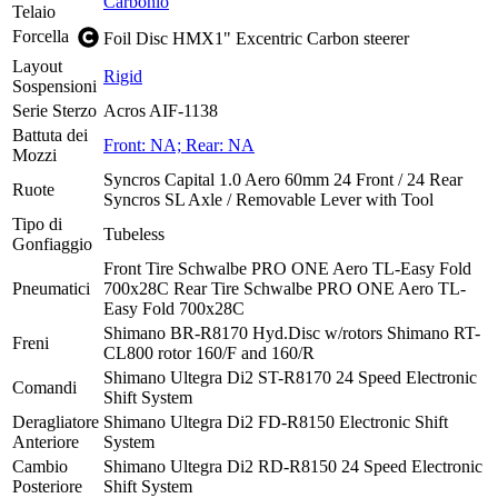
Carbonio
Telaio
Forcella
Foil Disc HMX1" Excentric Carbon steerer
Layout
Rigid
Sospensioni
Serie Sterzo
Acros AIF-1138
Battuta dei
Front: NA; Rear: NA
Mozzi
Syncros Capital 1.0 Aero 60mm 24 Front / 24 Rear
Ruote
Syncros SL Axle / Removable Lever with Tool
Tipo di
Tubeless
Gonfiaggio
Front Tire Schwalbe PRO ONE Aero TL-Easy Fold
Pneumatici
700x28C Rear Tire Schwalbe PRO ONE Aero TL-
Easy Fold 700x28C
Shimano BR-R8170 Hyd.Disc w/rotors Shimano RT-
Freni
CL800 rotor 160/F and 160/R
Shimano Ultegra Di2 ST-R8170 24 Speed Electronic
Comandi
Shift System
Deragliatore
Shimano Ultegra Di2 FD-R8150 Electronic Shift
Anteriore
System
Cambio
Shimano Ultegra Di2 RD-R8150 24 Speed Electronic
Posteriore
Shift System