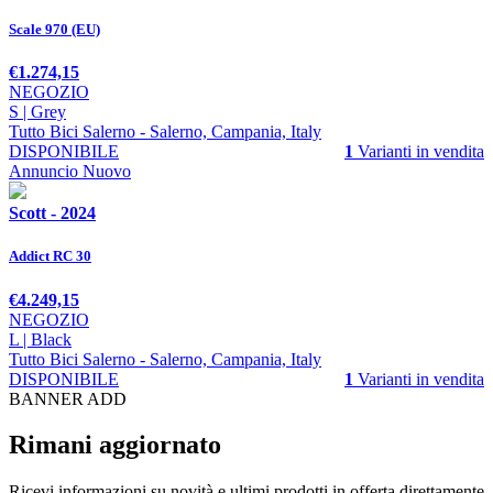
Scale 970 (EU)
€1.274,15
NEGOZIO
S | Grey
Tutto Bici Salerno
- Salerno, Campania, Italy
DISPONIBILE
1
Varianti in vendita
Annuncio
Nuovo
Scott - 2024
Addict RC 30
€4.249,15
NEGOZIO
L | Black
Tutto Bici Salerno
- Salerno, Campania, Italy
DISPONIBILE
1
Varianti in vendita
BANNER ADD
Rimani aggiornato
Ricevi informazioni su novità e ultimi prodotti in offerta direttamente