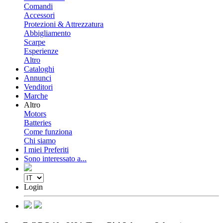
Comandi
Accessori
Protezioni & Attrezzatura
Abbigliamento
Scarpe
Esperienze
Altro
Cataloghi
Annunci
Venditori
Marche
Altro
Motors
Batteries
Come funziona
Chi siamo
I miei Preferiti
Sono interessato a...
Login