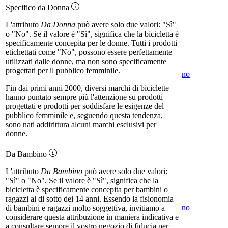
Specifico da Donna
L'attributo
Da Donna
può avere solo due valori: "Sì"
o "No". Se il valore è "Sì", significa che la bicicletta è
specificamente concepita per le donne. Tutti i prodotti
etichettati come "No", possono essere perfettamente
utilizzati dalle donne, ma non sono specificamente
progettati per il pubblico femminile.
no
Fin dai primi anni 2000, diversi marchi di biciclette
hanno puntato sempre più l'attenzione su prodotti
progettati e prodotti per soddisfare le esigenze del
pubblico femminile e, seguendo questa tendenza,
sono nati addirittura alcuni marchi esclusivi per
donne.
Da Bambino
L'attributo
Da Bambino
può avere solo due valori:
"Sì" o "No". Se il valore è "Sì", significa che la
bicicletta è specificamente concepita per bambini o
ragazzi al di sotto dei 14 anni. Essendo la fisionomia
no
di bambini e ragazzi molto soggettiva, invitiamo a
considerare questa attribuzione in maniera indicativa e
a consultare sempre il vostro negozio di fiducia per