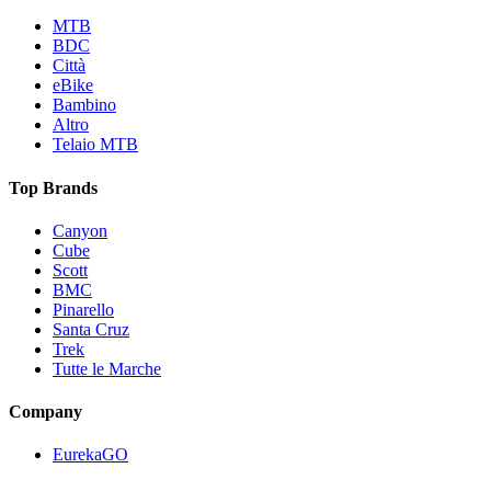
MTB
BDC
Città
eBike
Bambino
Altro
Telaio MTB
Top Brands
Canyon
Cube
Scott
BMC
Pinarello
Santa Cruz
Trek
Tutte le Marche
Company
EurekaGO