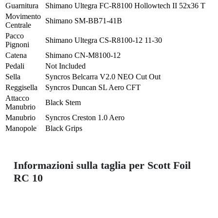
Guarnitura
Shimano Ultegra FC-R8100 Hollowtech II 52x36 T
Movimento
Shimano SM-BB71-41B
Centrale
Pacco
Shimano Ultegra CS-R8100-12 11-30
Pignoni
Catena
Shimano CN-M8100-12
Pedali
Not Included
Sella
Syncros Belcarra V2.0 NEO Cut Out
Reggisella
Syncros Duncan SL Aero CFT
Attacco
Black Stem
Manubrio
Manubrio
Syncros Creston 1.0 Aero
Manopole
Black Grips
Informazioni sulla taglia per Scott Foil
RC 10