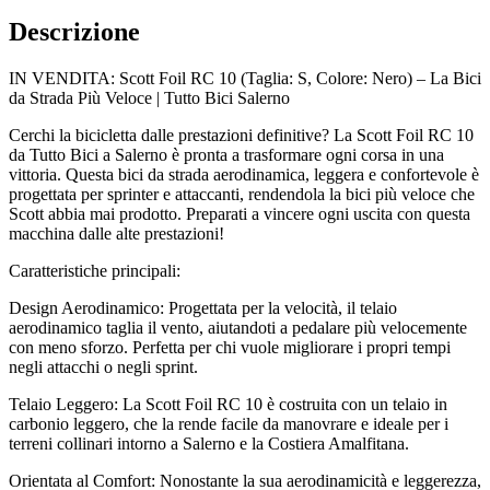
Descrizione
IN VENDITA: Scott Foil RC 10 (Taglia: S, Colore: Nero) – La Bici
da Strada Più Veloce | Tutto Bici Salerno
Cerchi la bicicletta dalle prestazioni definitive? La Scott Foil RC 10
da Tutto Bici a Salerno è pronta a trasformare ogni corsa in una
vittoria. Questa bici da strada aerodinamica, leggera e confortevole è
progettata per sprinter e attaccanti, rendendola la bici più veloce che
Scott abbia mai prodotto. Preparati a vincere ogni uscita con questa
macchina dalle alte prestazioni!
Caratteristiche principali:
Design Aerodinamico: Progettata per la velocità, il telaio
aerodinamico taglia il vento, aiutandoti a pedalare più velocemente
con meno sforzo. Perfetta per chi vuole migliorare i propri tempi
negli attacchi o negli sprint.
Telaio Leggero: La Scott Foil RC 10 è costruita con un telaio in
carbonio leggero, che la rende facile da manovrare e ideale per i
terreni collinari intorno a Salerno e la Costiera Amalfitana.
Orientata al Comfort: Nonostante la sua aerodinamicità e leggerezza,