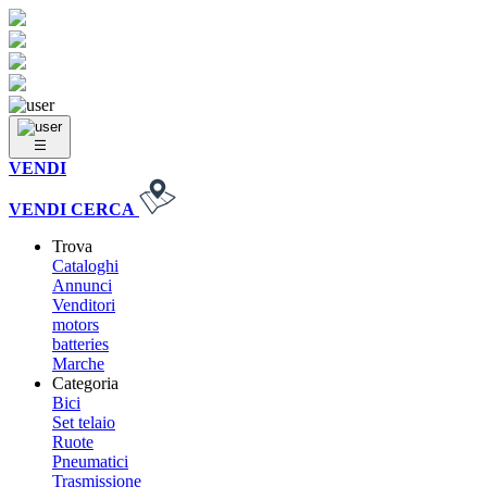
VENDI
VENDI
CERCA
Trova
Cataloghi
Annunci
Venditori
motors
batteries
Marche
Categoria
Bici
Set telaio
Ruote
Pneumatici
Trasmissione